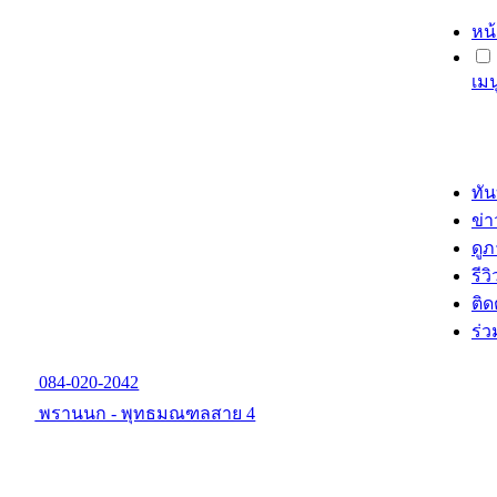
หน
เม
ทัน
ข่
ดู
รีวิ
ติด
ร่
084-020-2042
พรานนก - พุทธมณฑลสาย 4