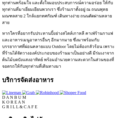
ทุกท่านพร้อมใจ และตั้งใจมอบประสบการณ์ความอร่อย ให้กับ
ทุกท่านที่มาเยี่ยมเยียนพวกเรา ซึ่งร้านเราตั้งอยู่ ณ ถนนพุทธ
มณฑลสาย 2 ใกล้แยกทศกัณฑ์ เดินทางง่าย ถนนตัดผ่านหลาย
สาย
หากใครที่อยากรับประทานปิ้งย่างสไตล์เกาหลี คาเฟ่ร้านกาแฟ
และอาหารเมนูอาหารอื่นๆ อีกมากมาย ซึ่งมาพร้อมกับ
บรรยากาศที่ผ่อนคลายแบบ Outdoor โดยไม่ต้องกลัวร้อน เพราะ
ที่ร้านได้จัดวางองค์ประกอบของร้านมาเป็นอย่างดี มีร่มเงาจาก
ต้นไม้บดบังแสงอาทิตย์ พร้อมอำนวยความสะดวกในส่วนของที่
จอดรถให้กับทุกท่านที่เดินทางมา
บริการจัดส่งอาหาร
D
A
N
B
U
M
K
O
R
E
A
N
G
R
I
L
L
&
C
A
F
E