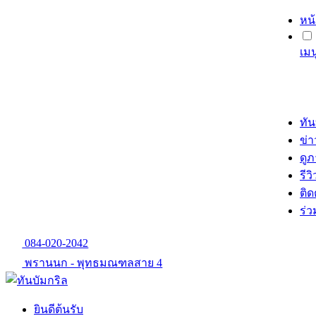
หน
เม
ทัน
ข่
ดู
รีวิ
ติด
ร่
084-020-2042
พรานนก - พุทธมณฑลสาย 4
ยินดีต้นรับ