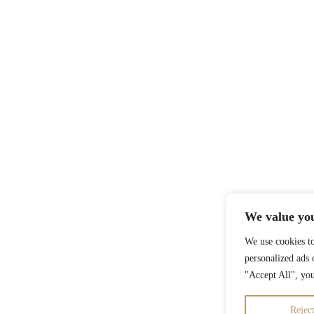
We value yo
We use cookies t
personalized ads 
"Accept All", you
Rejec