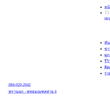
หน
เม
ทัน
ข่
ดู
รีวิ
ติด
ร่
084-020-2042
พรานนก - พุทธมณฑลสาย 4