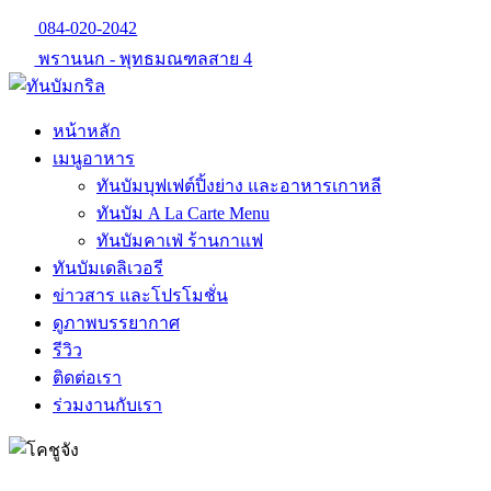
084-020-2042
พรานนก - พุทธมณฑลสาย 4
หน้าหลัก
เมนูอาหาร
ทันบัมบุฟเฟต์ปิ้งย่าง และอาหารเกาหลี
ทันบัม A La Carte Menu
ทันบัมคาเฟ่ ร้านกาแฟ
ทันบัมเดลิเวอรี
ข่าวสาร และโปรโมชั่น
ดูภาพบรรยากาศ
รีวิว
ติดต่อเรา
ร่วมงานกับเรา