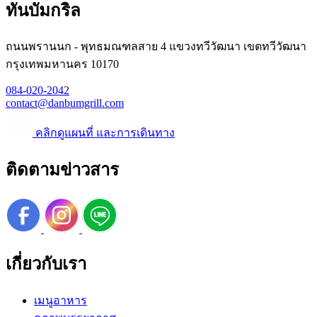
ทันบัมกริล
ถนนพรานนก - พุทธมณฑลสาย 4 แขวงทวีวัฒนา เขตทวีวัฒนา
กรุงเทพมหานคร 10170
084-020-2042
contact@danbumgrill.com
คลิกดูแผนที่ และการเดินทาง
ติดตามข่าวสาร
เกี่ยวกับเรา
เมนูอาหาร