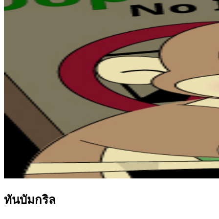
ทันบัมกริล