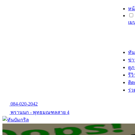
หน
เม
ทัน
ข่
ดู
รีวิ
ติด
ร่
084-020-2042
พรานนก - พุทธมณฑลสาย 4