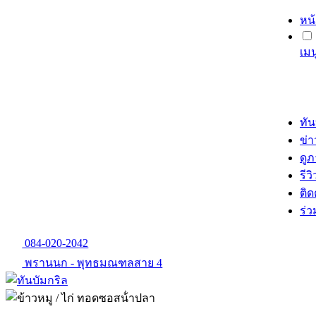
หน
เม
ทัน
ข่
ดู
รีวิ
ติด
ร่
084-020-2042
พรานนก - พุทธมณฑลสาย 4