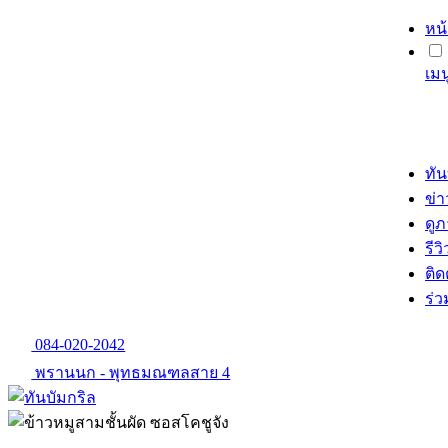
หน
เม
ทัน
ข่
ดู
รีวิ
ติด
ร่
084-020-2042
พรานนก - พุทธมณฑลสาย 4