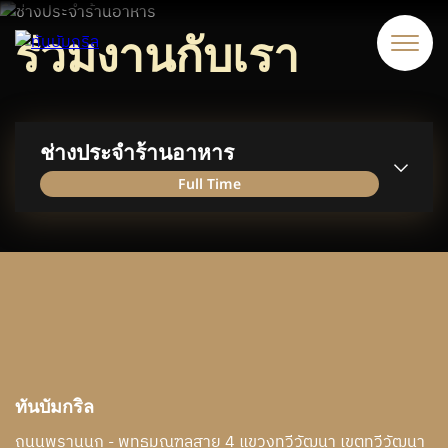
ร่วมงานกับเรา
ช่างประจำร้านอาหาร
Full Time
ทันบัมกริล
ถนนพรานนก - พุทธมณฑลสาย 4 แขวงทวีวัฒนา เขตทวีวัฒนา